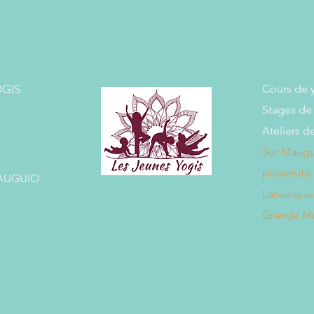
OGIS
Cours de y
Stages de 
Ateliers d
Sur Maugui
proximité 
 MAUGUIO
Lansargues
Grande Mo