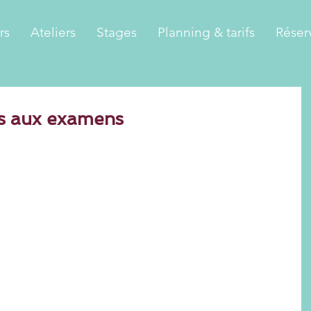
rs
Ateliers
Stages
Planning & tarifs
Réser
es aux examens